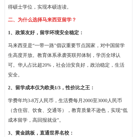
得硕士学位，实现本硕连读。
二、
为什么选择马来西亚留学？
1
、
政策友好，留学环境安全稳定：
马来西亚是
“
一带一路
”
倡议重要节点国家，对中国留学
生高度开放。教育体系承袭英联邦体制，学历全球认
可。华人占比超
20%
，社会治安良好，政治稳定，生活
安全。
2
、
留学成本仅为欧美
1/3
，性价比之王：
学费年均
3-8
万人民币，生活费每月
2000
至
3000
人民币
（含住宿、饮食、交通等），教育质量不逊色，实现
“
低
成本留学，高回报就业
”
。
3
、
黄金跳板，直通世界名校：