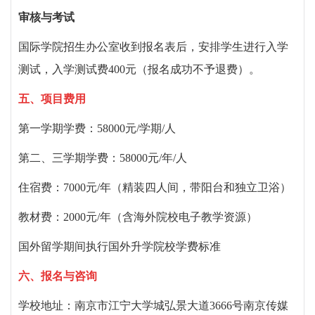
审核与考试
国际学院招生办公室收到报名表后，安排学生进行入学
测试，入学测试费
400
元（报名成功不予退费）。
五、
项目费用
第一学期学费：
58000
元
/
学期
/
人
第二、三学期学费：
58000
元
/
年
/
人
住宿费：
7000
元
/
年（精装四人间，带阳台和独立卫浴）
教材费：
2000
元
/
年（含海外院校电子教学资源）
国外留学期间执行国外升学院校学费标准
六、
报名与咨询
学校地址：
南京市江宁大学城弘景大道
3666
号南京传媒